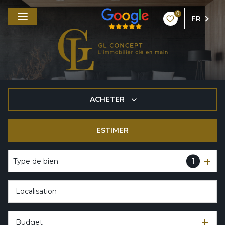
0
FR
ACHETER
ESTIMER
De l'ancien
Type de bien
1
Budget