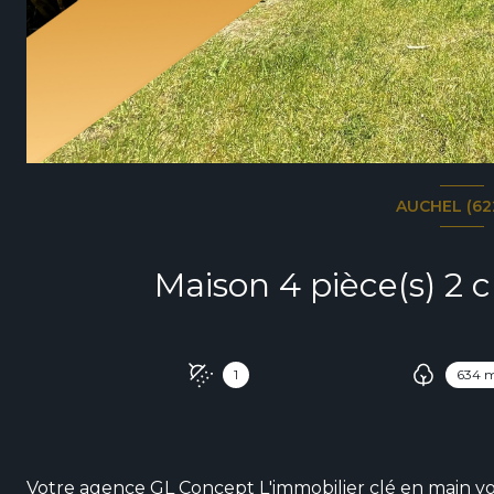
AUCHEL (62
1
634 
Votre agence GL Concept L'immobilier clé en main v