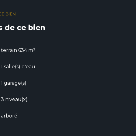
CE BIEN
s de ce bien
terrain 634 m²
1 salle(s) d'eau
1 garage(s)
3 niveau(x)
arboré