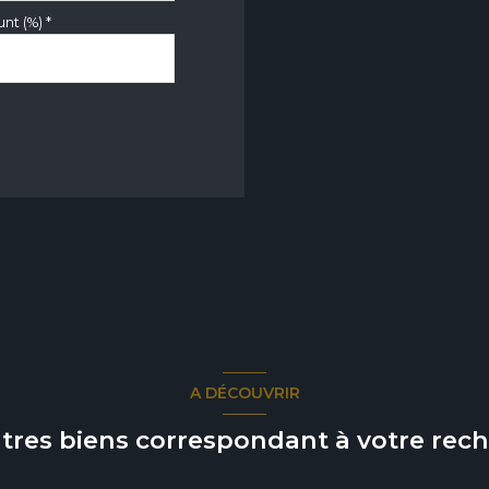
nt (%) *
A DÉCOUVRIR
utres biens correspondant à votre rec