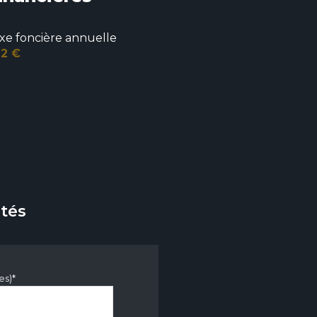
xe foncière annuelle
2 €
tés
es)*