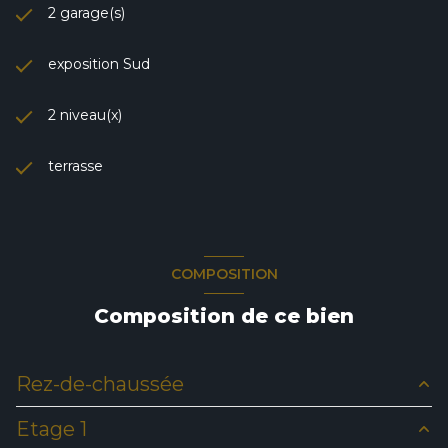
2 garage(s)
exposition Sud
2 niveau(x)
terrasse
COMPOSITION
Composition de ce bien
Rez-de-chaussée
Etage 1
salon/sejour
18.80 m²