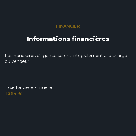
salon/sejour
29.35 m²
chambre
9 m²
cuisine
20.40 m²
chambre
14.55 m²
FINANCIER
salle de bain
6.70 m²
chambre
13.70 m²
Informations financières
WC
1.20 m²
chambre
11.90 m²
Les honoraires d'agence seront intégralement à la charge
du vendeur
Taxe foncière annuelle
1 294 €