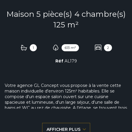
Maison 5 pièce(s) 4 chambre(s)
125 m²
1
613 m²
2
Réf
AL179
Votre agence GL Concept vous propose à la vente cette
maison individuelle d'environ 125m² habitables. Elle se
compose d'un espace salon ouvert sur une cuisine
spacieuse et lumineuse, d'un large séjour, d'une salle de
bains et WC au rez de chaussée. A l'étage, se trouvent trois
chambres parquetées ainsi qu'une seconde salle de bains
(possibilité quatrième chambre 11,90m²). La maison dispose
également d'une cave saine, d'un porche, d'un double
AFFICHER PLUS
garage et d'un beau jardin exposé sud. Contactez nous au