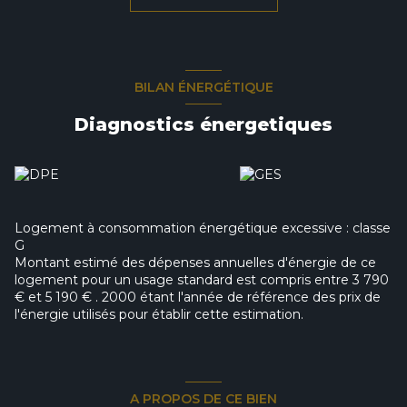
06.75.60.52.30 ou au 03.21.64.19.28 et retrouvez nous au 8
Place Jean Jaurès à LILLERS. Les informations sur les
risques auxquels ce bien est exposé sont disponibles sur le
site Géorisques : www.georisques.gouv.fr
Les informations sur les risques auxquels ce bien est
BILAN ÉNERGÉTIQUE
exposé sont disponibles sur le site
Géorisques
Diagnostics énergetiques
Logement à consommation énergétique excessive : classe
G
Montant estimé des dépenses annuelles d'énergie de ce
logement pour un usage standard est compris entre 3 790
€ et 5 190 € . 2000 étant l'année de référence des prix de
l'énergie utilisés pour établir cette estimation.
A PROPOS DE CE BIEN