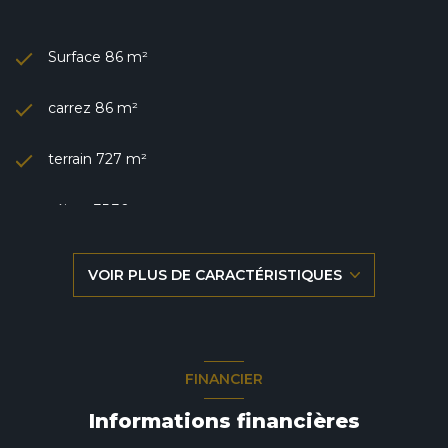
Surface 86 m²
carrez 86 m²
terrain 727 m²
séjour 35,30 m²
2 chambre(s)
VOIR PLUS DE CARACTÉRISTIQUES
1 salle(s) de bain
construit en 1900
FINANCIER
cuisine séparée
Informations financières