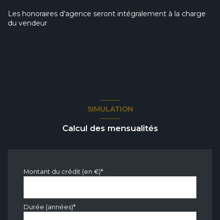
Chauffage individuel : convecteur (electrique)
Les honoraires d'agence seront intégralement à la charge
du vendeur
exposition Nord
2 côté(s) mitoyen(s)
4 niveau(x)
vue Centre ville
SIMULATION
Calcul des mensualités
cave
terrasse
Montant du crédit (en €)*
Durée (années)*