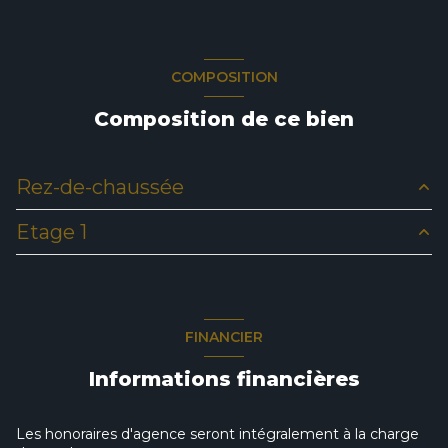
COMPOSITION
Composition de ce bien
Rez-de-chaussée
Etage 1
salon/sejour
37.35 m²
cuisine
12.15 m²
chambre
11.80 m²
salle de bain
7 m²
bureau
4.50 m²
FINANCIER
WC
1.69 m²
Informations financières
chambre
20.55 m²
Les honoraires d'agence seront intégralement à la charge