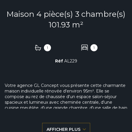
Maison 4 pièce(s) 3 chambre(s)
101.93 m²
1
1
Réf
AL229
Votre agence GL Concept vous présente cette charmante
maison individuelle rénovée d'environ 95m². Elle se
compose au rez de chaussée d'un espace salon-séjour
spacieux et lumineux avec cheminée centrale, d'une
cuisine meublée, d'une grande chambre, d'une salle de bain
et WC séparés. A l'étage se trouvent une chambre
suplémentaire et un espace idéal pour bureau ou dressing.
A l'extérieur se trouve un garage indépendant d'environ
AFFICHER PLUS
85m². La maison est bâtie sur une parcelle d'environ