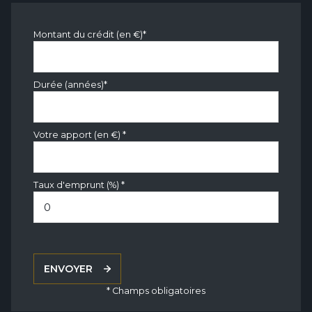
chambre
11.40 m²
Montant du crédit (en €)*
Durée (années)*
Votre apport (en €) *
Taux d'emprunt (%) *
ENVOYER
* Champs obligatoires