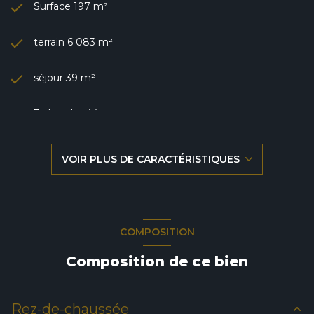
Surface 197 m²
terrain 6 083 m²
séjour 39 m²
7 chambre(s)
1 salle(s) de bain
VOIR PLUS DE CARACTÉRISTIQUES
cuisine séparée (semi-équipée)
Chauffage central : radiateur (granules)
COMPOSITION
1 garage(s)
Composition de ce bien
exposition Sud
Rez-de-chaussée