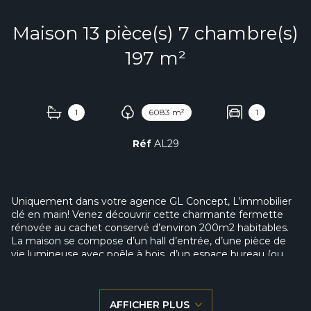
Maison 13 pièce(s) 7 chambre(s)
197 m²
1
6083 m²
1
Réf
AL29
Uniquement dans votre agence GL Concept, L’immobilier
clé en main! Venez découvrir cette charmante fermette
rénovée au cachet conservé d’environ 200m2 habitables.
La maison se compose d’un hall d’entrée, d’une pièce de
vie lumineuse avec poêle à bois, d’un espace bureau (ou
chambre) d’une grande cuisine. L’espace nuit est composé
de quatre chambres et il est possible d’en faire deux
supplémentaires. A l’extérieur, vous découvrirez une cour
AFFICHER PLUS
intérieure avec dépendances, une belle grange, possibilité