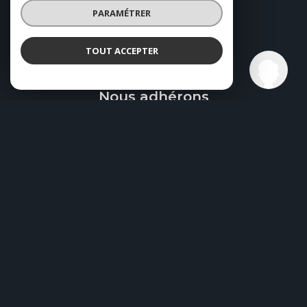
PARAMÉTRER
TOUT ACCEPTER
GL CONCEPT
ADHÉRENTS
Agence
Nous adhérons
© 2026 | Tous droits réservés
Nos honoraires
Nos partenaires
Mentions légales
Admin
Politique RGPD
Cookies
Réalisé par :