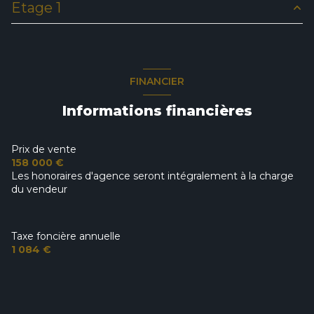
Etage 1
entrée
11.15 m²
salon/sejour
32.11 m²
chambre
16.62 m²
cuisine
12.05 m²
chambre
16.94 m²
FINANCIER
buanderie
8.68 m²
chambre
16.66 m²
Informations financières
salle de bain
12.33 m²
bureau
7 m²
WC
2.50 m²
Prix de vente
WC
1.25 m²
158 000 €
Les honoraires d'agence seront intégralement à la charge
du vendeur
Taxe foncière annuelle
1 084 €