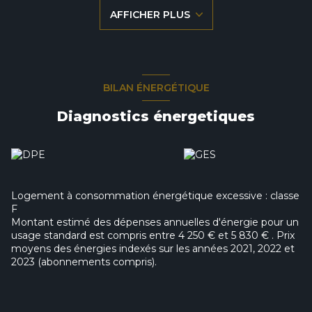
La maison dispose également d'un jardin et d'un garage.
AFFICHER PLUS
Contactez nous au 06.75.60.52.30 ou au 03.21.64.19.28 pour
plus de renseignements et pour visiter.
Les informations sur les risques auxquels ce bien est
BILAN ÉNERGÉTIQUE
exposé sont disponibles sur le site Géorisques :
www.georisques.gouv.fr
Diagnostics énergetiques
Logement à consommation énergétique excessive : classe
F
Montant estimé des dépenses annuelles d'énergie pour un
usage standard est compris entre 4 250 € et 5 830 € . Prix
moyens des énergies indexés sur les années 2021, 2022 et
2023 (abonnements compris).