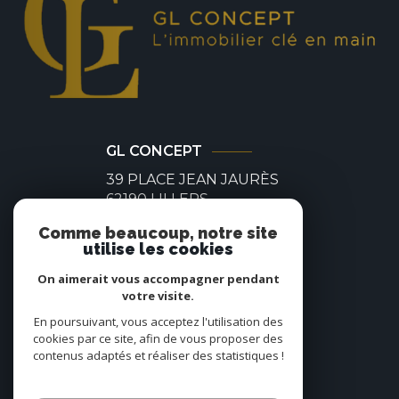
GL CONCEPT
39 PLACE JEAN JAURÈS
62190
LILLERS
03 21 64 19 28
Comme beaucoup, notre site
utilise les cookies
contact@glconcept.immo
On aimerait vous accompagner pendant
votre visite.
En poursuivant, vous acceptez l'utilisation des
NOS RÉSEAUX
cookies par ce site, afin de vous proposer des
contenus adaptés et réaliser des statistiques !
Nous suivre