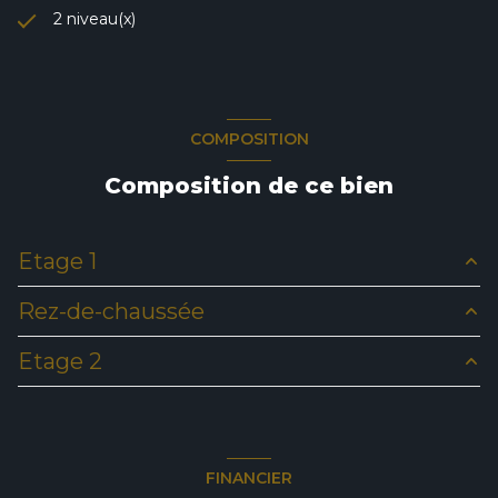
2 niveau(x)
COMPOSITION
Composition de ce bien
Etage 1
Rez-de-chaussée
chambre
16.60 m²
Etage 2
salon/sejour
13.23 m²
cuisine
18 m²
Grenier
m²
salle de bain
3.20 m²
FINANCIER
WC
1.17 m²