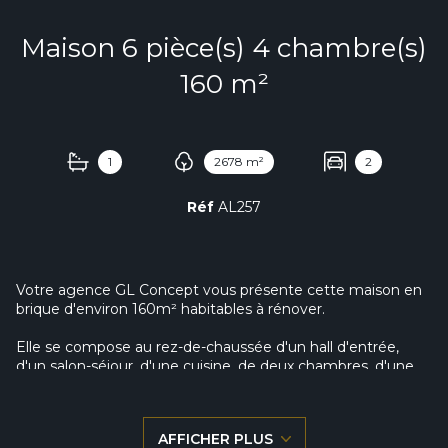
Maison 6 pièce(s) 4 chambre(s)
160 m²
1
2678 m²
2
Réf
AL257
Votre agence GL Concept vous présente cette maison en
brique d'environ 160m² habitables à rénover.
Elle se compose au rez-de-chaussée d'un hall d'entrée,
d'un salon-séjour, d'une cuisine, de deux chambres, d'une
salle de bains, d'une petite véranda et d'une cave.
A l'étage se trouvent deux chambres ainsi qu'un grenier
AFFICHER PLUS
aménageable.