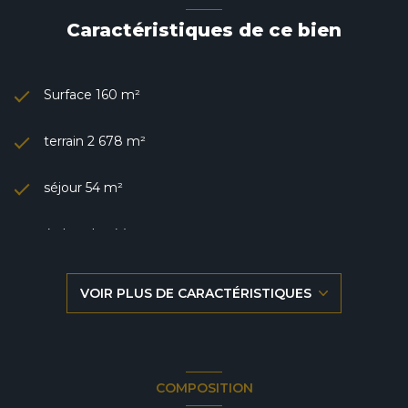
Caractéristiques de ce bien
Surface 160 m²
terrain 2 678 m²
séjour 54 m²
4 chambre(s)
1 salle(s) de bain
VOIR PLUS DE CARACTÉRISTIQUES
construit en 1930
cuisine séparée
COMPOSITION