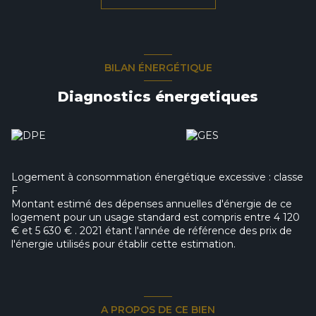
Cette maison est bâtie sur une parcelle de plus de 2600m²
offrant un jardin et un accès sur deux rues et dispose
d'environ 440m² de surfaces annexes (porche, garages,
hangar, ancien local commercial).
BILAN ÉNERGÉTIQUE
Contactez nous au 06.75.60.52.30 ou au 03.21.64.19.28 et
Diagnostics énergetiques
retrouvez nous au 8 Place Jean Jaurès à LILLERS.
Les informations sur les risques auxquels ce bien est
exposé sont disponibles sur le site Géorisques :
www.georisques.gouv.fr
Logement à consommation énergétique excessive : classe
Les informations sur les risques auxquels ce bien est
F
exposé sont disponibles sur le site
Géorisques
Montant estimé des dépenses annuelles d'énergie de ce
logement pour un usage standard est compris entre 4 120
€ et 5 630 € . 2021 étant l'année de référence des prix de
l'énergie utilisés pour établir cette estimation.
A PROPOS DE CE BIEN